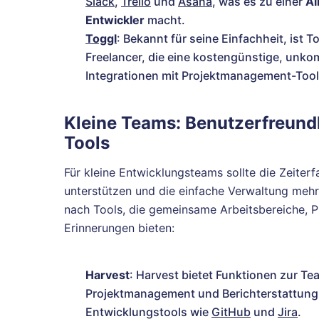
Slack
,
Trello
und
Asana
, was es zu einer
Al
Entwickler
macht.
Toggl
: Bekannt für seine Einfachheit, ist 
Freelancer, die eine kostengünstige, unko
Integrationen mit Projektmanagement-Tools u
Kleine Teams: Benutzerfreundl
Tools
Für kleine Entwicklungsteams sollte die Zeite
unterstützen und die einfache Verwaltung mehr
nach Tools, die gemeinsame Arbeitsbereiche, P
Erinnerungen bieten:
Harvest
: Harvest bietet Funktionen zur Te
Projektmanagement und Berichterstattung. E
Entwicklungstools wie
GitHub
und
Jira
.