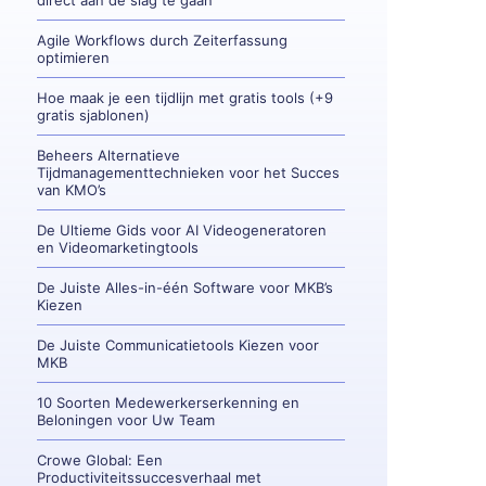
direct aan de slag te gaan
Agile Workflows durch Zeiterfassung
optimieren
Hoe maak je een tijdlijn met gratis tools (+9
gratis sjablonen)
Beheers Alternatieve
Tijdmanagementtechnieken voor het Succes
van KMO’s
De Ultieme Gids voor AI Videogeneratoren
en Videomarketingtools
De Juiste Alles-in-één Software voor MKB’s
Kiezen
De Juiste Communicatietools Kiezen voor
MKB
10 Soorten Medewerkerserkenning en
Beloningen voor Uw Team
Crowe Global: Een
Productiviteitssuccesverhaal met