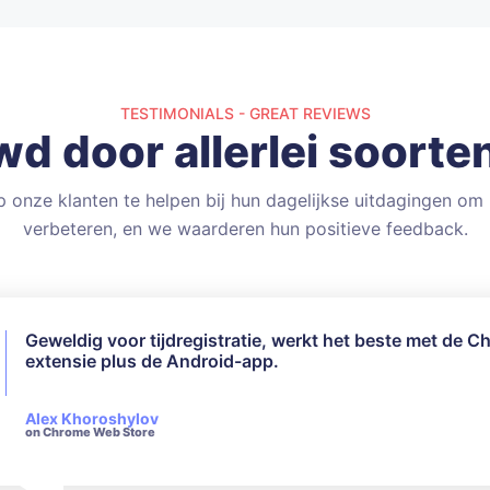
TESTIMONIALS - GREAT REVIEWS
d door allerlei soorte
op onze klanten te helpen bij hun dagelijkse uitdagingen o
verbeteren, en we waarderen hun positieve feedback.
Geweldig voor tijdregistratie, werkt het beste met de 
Ik heb niet alle beschikbare functies gebruikt, maar voo
extensie plus de Android-app.
behoeften werkte het perfect. Hun klantenservice is ze
responsief en beleefd als het gaat om vragen.
Alex Khoroshylov
Salvador Carranza
on Chrome Web Store
on Chrome Web Store