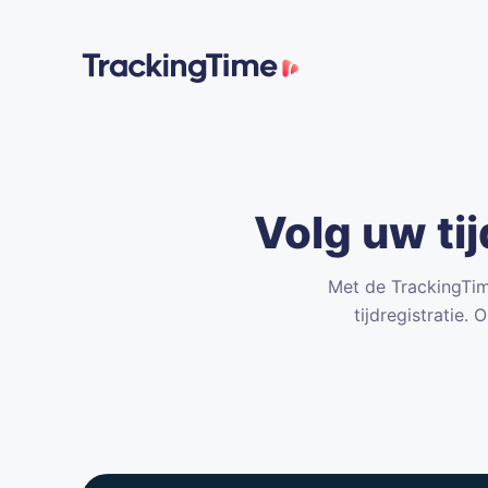
Volg uw ti
Met de TrackingTim
tijdregistratie.
On