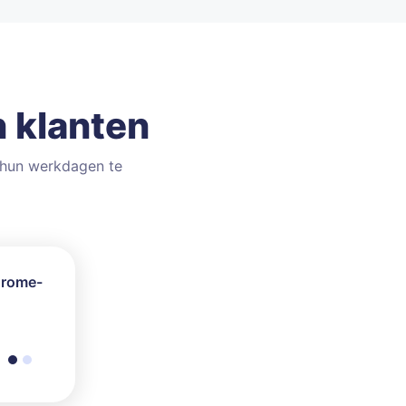
n klanten
m hun werkdagen te
Chrome-
r mijn
er