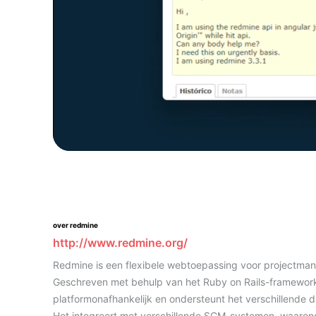
over redmine
http://www.redmine.org/
Redmine is een flexibele webtoepassing voor projectma
Geschreven met behulp van het Ruby on Rails-framework,
platformonafhankelijk en ondersteunt het verschillende 
Het integreert met verschillende SCM-systemen, waaron