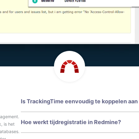
Is TrackingTime eenvoudig te koppelen aa
nagement.
Hoe werkt tijdregistratie in Redmine?
 is het
databases.
der