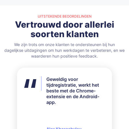
UITSTEKENDE BEOORDELINGEN
Vertrouwd door allerlei
soorten klanten
We zijn trots om onze klanten te ondersteunen bij hun
dagelijkse uitdagingen om hun werkdagen te verbeteren, en we
waarderen hun positieve feedback.
Geweldig voor
Ik heb niet alle
tijdregistratie, werkt het
beschikbare functies
beste met de Chrome-
gebruikt, maar voor mijn
extensie en de Android-
behoeften werkte het
app.
perfect. Hun
klantenservice is zeer
responsief en beleefd als
het gaat om vragen die
gesteld worden.
Alex Khoroshylov
Salvador Carranza