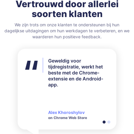
Vertrouwd door allerlei
soorten klanten
We zijn trots om onze klanten te ondersteunen bij hun
dagelijkse uitdagingen om hun werkdagen te verbeteren, en we
waarderen hun positieve feedback.
Geweldig voor
Ik heb niet alle
tijdregistratie, werkt het
beschikbare functies
beste met de Chrome-
gebruikt, maar voor mijn
extensie en de Android-
behoeften werkte het
app.
perfect. Hun
klantenservice is zeer
responsief en beleefd als
het gaat om vragen die
gesteld worden.
Alex Khoroshylov
Salvador Carranza
on Chrome Web Store
on Chrome Web Store