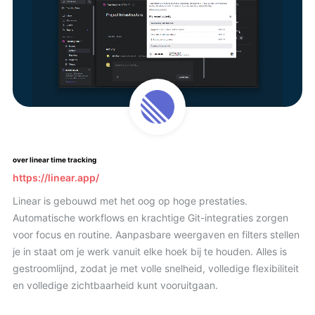
over linear time tracking
https://linear.app/
Linear is gebouwd met het oog op hoge prestaties.
Automatische workflows en krachtige Git-integraties zorgen
voor focus en routine. Aanpasbare weergaven en filters stellen
je in staat om je werk vanuit elke hoek bij te houden. Alles is
gestroomlijnd, zodat je met volle snelheid, volledige flexibiliteit
en volledige zichtbaarheid kunt vooruitgaan.