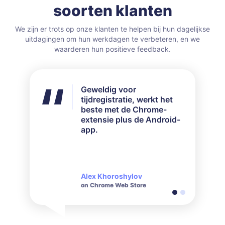
soorten klanten
We zijn er trots op onze klanten te helpen bij hun dagelijkse
uitdagingen om hun werkdagen te verbeteren, en we
waarderen hun positieve feedback.
Geweldig voor
Ik heb niet alle
tijdregistratie, werkt het
beschikbare functies
beste met de Chrome-
gebruikt, maar voor mijn
extensie plus de Android-
behoeften werkte het
app.
perfect. Hun
klantenservice is zeer
responsief en beleefd als
het gaat om vragen.
Alex Khoroshylov
Salvador Carranza
on Chrome Web Store
on Chrome Web Store